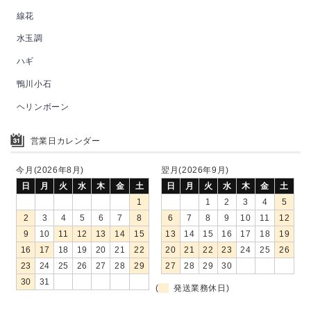
線花
水玉調
ハギ
鴨川小石
ヘリンボーン
営業日カレンダー
今月(2026年8月)
翌月(2026年9月)
日
月
火
水
木
金
土
日
月
火
水
木
金
土
1
1
2
3
4
5
2
3
4
5
6
7
8
6
7
8
9
10
11
12
9
10
11
12
13
14
15
13
14
15
16
17
18
19
16
17
18
19
20
21
22
20
21
22
23
24
25
26
23
24
25
26
27
28
29
27
28
29
30
30
31
(
発送業務休日)