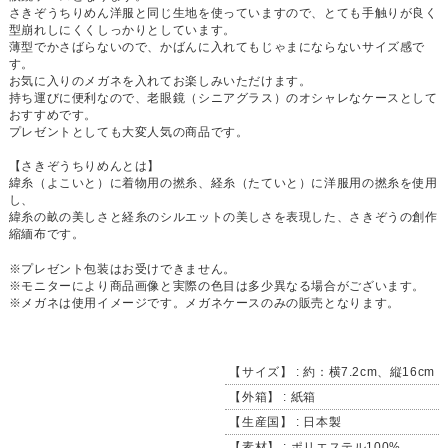
さきぞうちりめん洋服と同じ生地を使っていますので、とても手触りが良く
型崩れしにくくしっかりとしています。
薄型でかさばらないので、かばんに入れてもじゃまにならないサイズ感で
す。
お気に入りのメガネを入れてお楽しみいただけます。
持ち運びに便利なので、老眼鏡（シニアグラス）のオシャレなケースとして
おすすめです。
プレゼントとしても大変人気の商品です。
【さきぞうちりめんとは】
緯糸（よこいと）に着物用の撚糸、経糸（たていと）に洋服用の撚糸を使用
し、
緯糸の畝の美しさと経糸のシルエットの美しさを表現した、さきぞうの創作
縮緬布です。
※プレゼント包装はお受けできません。
※モニターにより商品画像と実際の色目は多少異なる場合がございます。
※メガネは使用イメージです。メガネケースのみの販売となります。
【サイズ】 : 約：横7.2cm、縦16cm
【外箱】 : 紙箱
【生産国】 : 日本製
【素材】 : ポリエステル100%