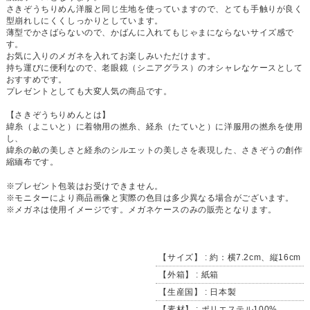
さきぞうちりめん洋服と同じ生地を使っていますので、とても手触りが良く
型崩れしにくくしっかりとしています。
薄型でかさばらないので、かばんに入れてもじゃまにならないサイズ感で
す。
お気に入りのメガネを入れてお楽しみいただけます。
持ち運びに便利なので、老眼鏡（シニアグラス）のオシャレなケースとして
おすすめです。
プレゼントとしても大変人気の商品です。
【さきぞうちりめんとは】
緯糸（よこいと）に着物用の撚糸、経糸（たていと）に洋服用の撚糸を使用
し、
緯糸の畝の美しさと経糸のシルエットの美しさを表現した、さきぞうの創作
縮緬布です。
※プレゼント包装はお受けできません。
※モニターにより商品画像と実際の色目は多少異なる場合がございます。
※メガネは使用イメージです。メガネケースのみの販売となります。
【サイズ】 : 約：横7.2cm、縦16cm
【外箱】 : 紙箱
【生産国】 : 日本製
【素材】 : ポリエステル100%