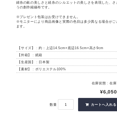
緯糸の畝の美しさと経糸のシルエットの美しさを表現した、さ
うの創作縮緬布です。
※プレゼント包装はお受けできません。
※モニターにより商品画像と実際の色目は多少異なる場合がご
ます。
【サイズ】 : 約：上辺14.5cm×底辺16.5cm×高さ9cm
【外箱】 : 紙箱
【生産国】 : 日本製
【素材】 : ポリエステル100%
在庫状態 : 在
¥6,050
数量