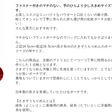
ファスナー付きのマチのない、手のひらより少し大きめサイズ
す。
お直しコスメはコンパクトなパウダーと口紅くらいの最小限。
軽くてオシャレで丁寧に作られた持ち運び用の化粧ポーチが欲
い！
そんな貴方におすすめです。
マチがないフラットポーチなのでバッグに入れてもかさばりま
ん。
上辺14.5cm×底辺16.5cm×高さ9cmのさきぞうちりめんのポ
リーズのMサイズ。
こちらの商品は、京都のアトリエにて一つ一つ丁寧に時間をか
作りした１点物となります。
さきぞうちりめん洋服と同じ生地を使っていますので、とても
りが良いポーチです。
裏地もついていますので型崩れしにくくとてもしっかりとして
す。
日本製の良さを実感していただけるポーチです。
【さきぞうちりめんとは】
緯糸（よこいと）に着物用の撚糸、経糸（たていと）に洋服用
糸を使用し、