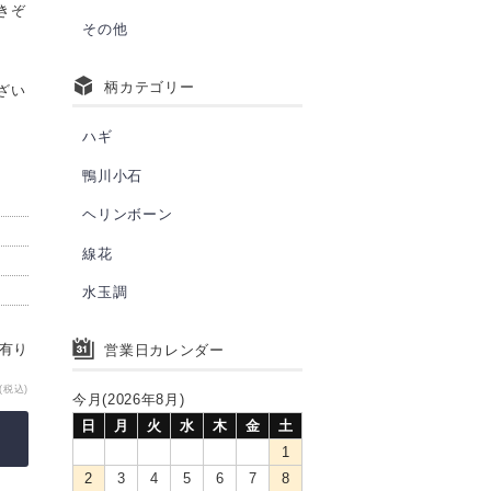
きぞ
その他
柄カテゴリー
ざい
ハギ
鴨川小石
ヘリンボーン
線花
水玉調
庫有り
営業日カレンダー
(税込)
今月(2026年8月)
日
月
火
水
木
金
土
1
2
3
4
5
6
7
8