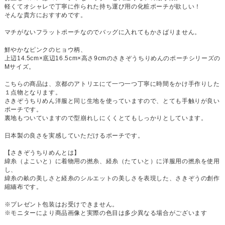
軽くてオシャレで丁寧に作られた持ち運び用の化粧ポーチが欲しい！
そんな貴方におすすめです。
マチがないフラットポーチなのでバッグに入れてもかさばりません。
鮮やかなピンクのヒョウ柄、
上辺14.5cm×底辺16.5cm×高さ9cmのさきぞうちりめんのポーチシリーズの
Mサイズ。
こちらの商品は、京都のアトリエにて一つ一つ丁寧に時間をかけ手作りした
１点物となります。
さきぞうちりめん洋服と同じ生地を使っていますので、とても手触りが良い
ポーチです。
裏地もついていますので型崩れしにくくとてもしっかりとしています。
日本製の良さを実感していただけるポーチです。
【さきぞうちりめんとは】
緯糸（よこいと）に着物用の撚糸、経糸（たていと）に洋服用の撚糸を使用
し、
緯糸の畝の美しさと経糸のシルエットの美しさを表現した、さきぞうの創作
縮緬布です。
※プレゼント包装はお受けできません。
※モニターにより商品画像と実際の色目は多少異なる場合がございます