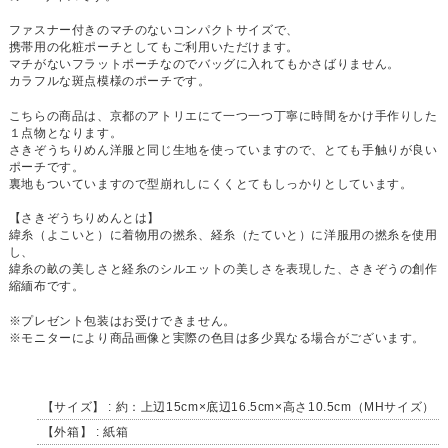
ファスナー付きのマチのないコンパクトサイズで、
携帯用の化粧ポーチとしてもご利用いただけます。
マチがないフラットポーチなのでバッグに入れてもかさばりません。
カラフルな斑点模様のポーチです。
こちらの商品は、京都のアトリエにて一つ一つ丁寧に時間をかけ手作りした
１点物となります。
さきぞうちりめん洋服と同じ生地を使っていますので、とても手触りが良い
ポーチです。
裏地もついていますので型崩れしにくくとてもしっかりとしています。
【さきぞうちりめんとは】
緯糸（よこいと）に着物用の撚糸、経糸（たていと）に洋服用の撚糸を使用
し、
緯糸の畝の美しさと経糸のシルエットの美しさを表現した、さきぞうの創作
縮緬布です。
※プレゼント包装はお受けできません。
※モニターにより商品画像と実際の色目は多少異なる場合がございます。
【サイズ】 : 約：上辺15cm×底辺16.5cm×高さ10.5cm（MHサイズ）
【外箱】 : 紙箱