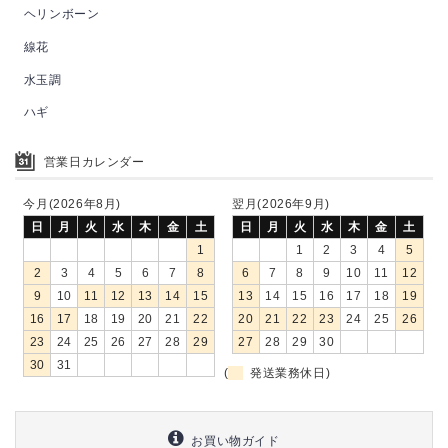
ヘリンボーン
線花
水玉調
ハギ
営業日カレンダー
今月(2026年8月)
翌月(2026年9月)
日
月
火
水
木
金
土
日
月
火
水
木
金
土
1
1
2
3
4
5
2
3
4
5
6
7
8
6
7
8
9
10
11
12
9
10
11
12
13
14
15
13
14
15
16
17
18
19
16
17
18
19
20
21
22
20
21
22
23
24
25
26
23
24
25
26
27
28
29
27
28
29
30
30
31
(
発送業務休日)
お買い物ガイド