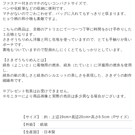
ファスナー付きのマチのないコンパクトサイズで、
ペンや化粧筆などの収納に便利です。
マチがないのでごわごわせず、バッグに入れてもすっきりと収まります。
ヒョウ柄の和小物も素敵ですよ。
こちらの商品は、京都のアトリエにて一つ一つ丁寧に時間をかけ手作りした
１点物となります。
さきぞうちりめん洋服と同じ生地を使っていますので、とても手触りが良い
ポーチです。
裏地もついていますので型崩れしにくくとてもしっかりとしています。
【さきぞうちりめんとは】
緯糸（よこいと）に着物用の撚糸、経糸（たていと）に洋服用の撚糸を使用
し、
緯糸の畝の美しさと経糸のシルエットの美しさを表現した、さきぞうの創作
縮緬布です。
※プレゼント包装はお受けできません。
※モニターにより商品画像と実際の色目は多少異なる場合がございます。
【サイズ】 : 約：上辺19cm×底辺20cm×高さ6.5cm（Pサイズ）
【外箱】 : 紙箱
【生産国】 : 日本製