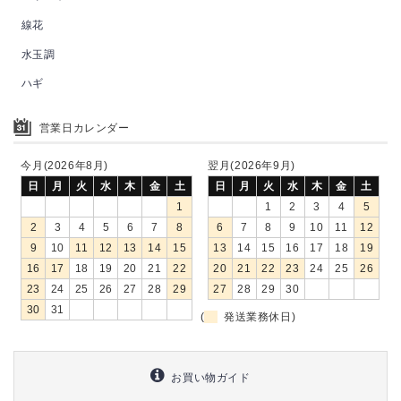
線花
水玉調
ハギ
営業日カレンダー
今月(2026年8月)
翌月(2026年9月)
日
月
火
水
木
金
土
日
月
火
水
木
金
土
1
1
2
3
4
5
2
3
4
5
6
7
8
6
7
8
9
10
11
12
9
10
11
12
13
14
15
13
14
15
16
17
18
19
16
17
18
19
20
21
22
20
21
22
23
24
25
26
23
24
25
26
27
28
29
27
28
29
30
30
31
(
発送業務休日)
お買い物ガイド