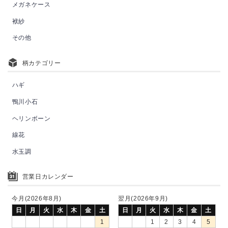
メガネケース
袱紗
その他
柄カテゴリー
ハギ
鴨川小石
ヘリンボーン
線花
水玉調
営業日カレンダー
今月(2026年8月)
翌月(2026年9月)
日
月
火
水
木
金
土
日
月
火
水
木
金
土
1
1
2
3
4
5