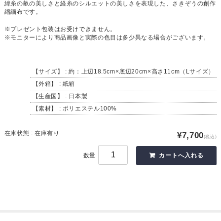
緯糸の畝の美しさと経糸のシルエットの美しさを表現した、さきぞうの創作
縮緬布です。
※プレゼント包装はお受けできません。
※モニターにより商品画像と実際の色目は多少異なる場合がございます。
【サイズ】 : 約：上辺18.5cm×底辺20cm×高さ11cm（Lサイズ）
【外箱】 : 紙箱
【生産国】 : 日本製
【素材】 : ポリエステル100%
在庫状態 : 在庫有り
¥7,700
(税込)
数量