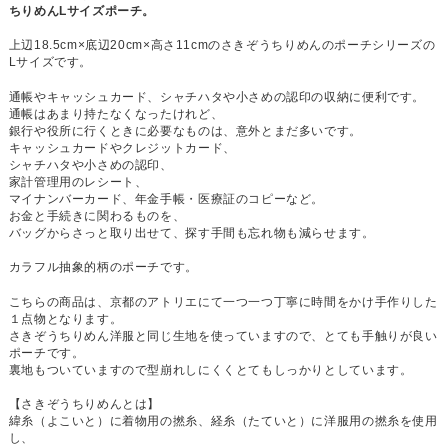
ちりめんLサイズポーチ。
上辺18.5cm×底辺20cm×高さ11cmのさきぞうちりめんのポーチシリーズの
Lサイズです。
通帳やキャッシュカード、シャチハタや小さめの認印の収納に便利です。
通帳はあまり持たなくなったけれど、
銀行や役所に行くときに必要なものは、意外とまだ多いです。
キャッシュカードやクレジットカード、
シャチハタや小さめの認印、
家計管理用のレシート、
マイナンバーカード、年金手帳・医療証のコピーなど。
お金と手続きに関わるものを、
バッグからさっと取り出せて、探す手間も忘れ物も減らせます。
カラフル抽象的柄のポーチです。
こちらの商品は、京都のアトリエにて一つ一つ丁寧に時間をかけ手作りした
１点物となります。
さきぞうちりめん洋服と同じ生地を使っていますので、とても手触りが良い
ポーチです。
裏地もついていますので型崩れしにくくとてもしっかりとしています。
【さきぞうちりめんとは】
緯糸（よこいと）に着物用の撚糸、経糸（たていと）に洋服用の撚糸を使用
し、