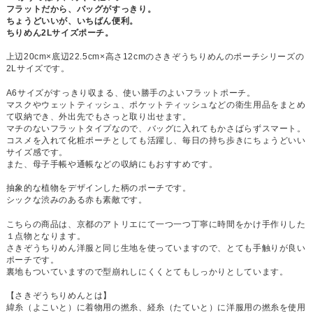
フラットだから、バッグがすっきり。
ちょうどいいが、いちばん便利。
ちりめん2Lサイズポーチ。
上辺20cm×底辺22.5cm×高さ12cmのさきぞうちりめんのポーチシリーズの
2Lサイズです。
A6サイズがすっきり収まる、使い勝手のよいフラットポーチ。
マスクやウェットティッシュ、ポケットティッシュなどの衛生用品をまとめ
て収納でき、外出先でもさっと取り出せます。
マチのないフラットタイプなので、バッグに入れてもかさばらずスマート。
コスメを入れて化粧ポーチとしても活躍し、毎日の持ち歩きにちょうどいい
サイズ感です。
また、母子手帳や通帳などの収納にもおすすめです。
抽象的な植物をデザインした柄のポーチです。
シックな渋みのある赤も素敵です。
こちらの商品は、京都のアトリエにて一つ一つ丁寧に時間をかけ手作りした
１点物となります。
さきぞうちりめん洋服と同じ生地を使っていますので、とても手触りが良い
ポーチです。
裏地もついていますので型崩れしにくくとてもしっかりとしています。
【さきぞうちりめんとは】
緯糸（よこいと）に着物用の撚糸、経糸（たていと）に洋服用の撚糸を使用