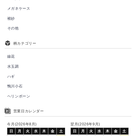
メガネケース
袱紗
その他
柄カテゴリー
線花
水玉調
ハギ
鴨川小石
ヘリンボーン
営業日カレンダー
今月(2026年8月)
翌月(2026年9月)
日
月
火
水
木
金
土
日
月
火
水
木
金
土