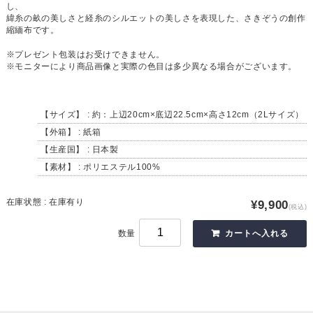
し、
緯糸の畝の美しさと経糸のシルエットの美しさを表現した、さきぞうの創作
縮緬布です。
※プレゼント包装はお受けできません。
※モニターにより商品画像と実際の色目は多少異なる場合がございます。
【サイズ】 : 約：上辺20cm×底辺22.5cm×高さ12cm（2Lサイズ）
【外箱】 : 紙箱
【生産国】 : 日本製
【素材】 : ポリエステル100%
在庫状態 : 在庫有り
¥9,900
(税込)
数量