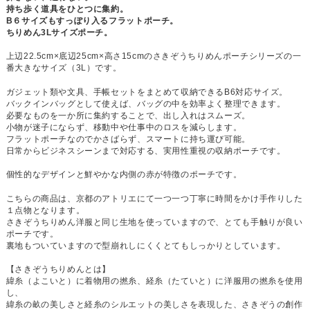
持ち歩く道具をひとつに集約。
B６サイズもすっぽり入るフラットポーチ。
ちりめん3Lサイズポーチ。
上辺22.5cm×底辺25cm×高さ15cmのさきぞうちりめんポーチシリーズの一
番大きなサイズ（3L）です。
ガジェット類や文具、手帳セットをまとめて収納できるB6対応サイズ。
バックインバッグとして使えば、バッグの中を効率よく整理できます。
必要なものを一か所に集約することで、出し入れはスムーズ。
小物が迷子にならず、移動中や仕事中のロスを減らします。
フラットポーチなのでかさばらず、スマートに持ち運び可能。
日常からビジネスシーンまで対応する、実用性重視の収納ポーチです。
個性的なデザインと鮮やかな内側の赤が特徴のポーチです。
こちらの商品は、京都のアトリエにて一つ一つ丁寧に時間をかけ手作りした
１点物となります。
さきぞうちりめん洋服と同じ生地を使っていますので、とても手触りが良い
ポーチです。
裏地もついていますので型崩れしにくくとてもしっかりとしています。
【さきぞうちりめんとは】
緯糸（よこいと）に着物用の撚糸、経糸（たていと）に洋服用の撚糸を使用
し、
緯糸の畝の美しさと経糸のシルエットの美しさを表現した、さきぞうの創作